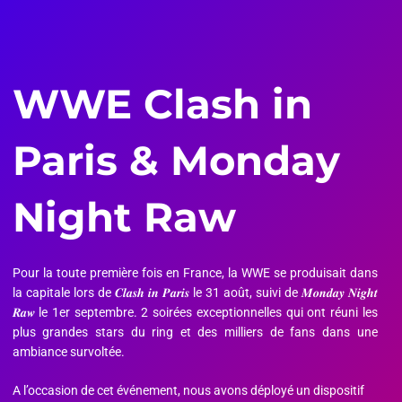
WWE Clash in
Paris & Monday
Night Raw
Pour la toute première fois en France, la WWE se produisait dans
la capitale lors de 𝑪𝒍𝒂𝒔𝒉 𝒊𝒏 𝑷𝒂𝒓𝒊𝒔 le 31 août, suivi de 𝑴𝒐𝒏𝒅𝒂𝒚 𝑵𝒊𝒈𝒉𝒕
𝑹𝒂𝒘 le 1er septembre. 2 soirées exceptionnelles qui ont réuni les
plus grandes stars du ring et des milliers de fans dans une
ambiance survoltée.
A l’occasion de cet événement, nous avons déployé un dispositif