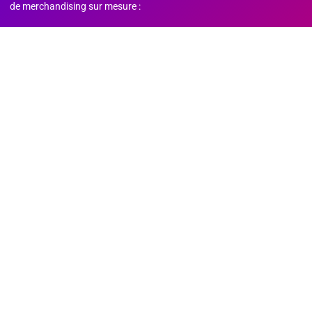
de merchandising sur mesure :
l’implantation d’un module de 12m arrivé tout droit du
Stade de France,
l’habillage de tous nos comptoirs aux couleurs de la WWE,
et une sélection d’articles collectors exclusifs !
Un week-end également marqué par les adieux de la légende du
catch 𝑱𝒐𝒉𝒏 𝑪𝒆𝒏𝒂 lors de son dernier match face à Logan Paul. Sa
collection spéciale a rencontré un succès fou auprès du public.
Une belle fierté d’avoir mis notre savoir faire au service de cet
événement mémorable !